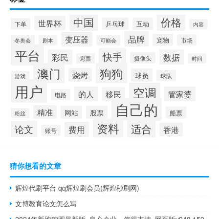
中国
价格
世界杯
乒乓球
互动
下单
内容
品牌
变压器
宠物
市场
冬奥会
剧本
可能会
平台
快手
彩民
数据
摄像头
彩票
时间
澳门
狗狗
烧烤
球员
球队
游戏
用户
空调
的人
管家婆
移民
电路
自己的
精准
网站
股票
船票
粉丝
资料
适合
论文
费用
香港
账号
猜你想看的文章
辉煌代刷平台 qq辉煌刷会员(辉煌秒刷网)
文博教育论文怎么写
2024年新跑狗图最新版_良心企业，值得支持_网页版v948.159