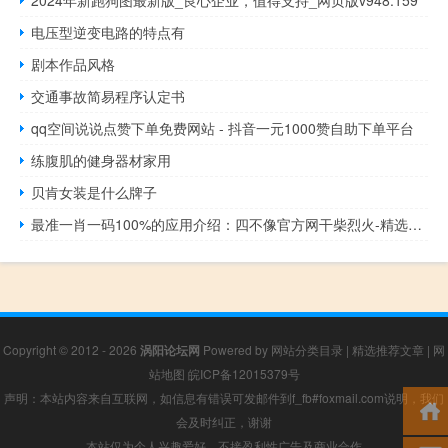
电压型逆变电路的特点有
剧本作品风格
交通事故简易程序认定书
qq空间说说点赞下单免费网站 - 抖音一元1000赞自助下单平台
练腹肌的健身器材家用
贝肯女装是什么牌子
最准一肖一码100%的应用介绍：四不像官方网干柴烈火-精选解释落实-2747.3D.A665
Copyright © 2012 - 2026
涡阳论坛网
Powered by
网站分类目录
|
精选推荐文章
|
网
站地图
皖ICP备12015379号
声明：本站内容来自互联网，如信息有错误可发邮件到f_fb#foxmail.com说明，我们
会及时纠正，谢谢
本站仅为个人兴趣爱好，不接盈利性广告及商业合作