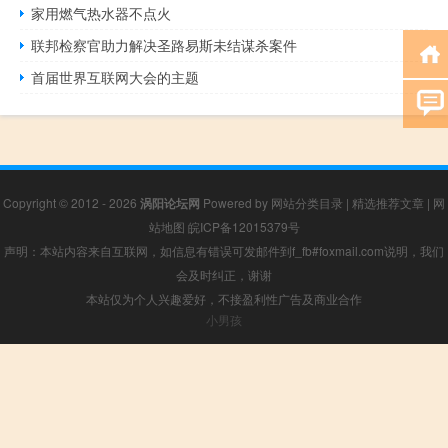
家用燃气热水器不点火
联邦检察官助力解决圣路易斯未结谋杀案件
首届世界互联网大会的主题
Copyright © 2012 - 2026
涡阳论坛网
Powered by
网站分类目录
|
精选推荐文章
|
网
站地图
皖ICP备12015379号
声明：本站内容来自互联网，如信息有错误可发邮件到f_fb#foxmail.com说明，我们
会及时纠正，谢谢
本站仅为个人兴趣爱好，不接盈利性广告及商业合作
小男孩