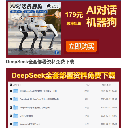
DeepSeek全套部署资料免费下载