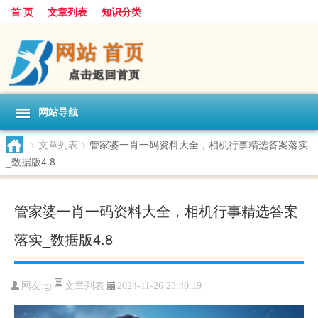
首 页
文章列表
知识分类
网站导航
>
文章列表
>
管家婆一肖一码资料大全，相机行事精选答案落实
_数据版4.8
管家婆一肖一码资料大全，相机行事精选答案
落实_数据版4.8
文章列表
网友:
gj
2024-11-26 23:40:19