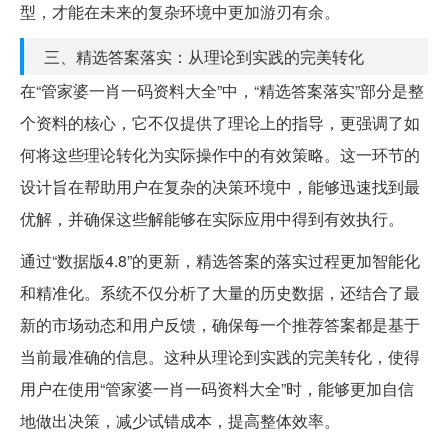
型，才能在未来的复杂环境中更加游刃有余。
三、精选答案落实：从理论到实践的完美转化
在“管家婆一肖一码资料大全”中，“精选答案落实”部分是整
个资料的核心，它不仅提供了理论上的指导，更强调了如
何将这些理论转化为实际操作中的有效策略。这一环节的
设计旨在帮助用户在复杂的决策环境中，能够迅速找到最
优解，并确保这些解能够在实际应用中得到有效执行。
通过“数据版4.8”的更新，精选答案的落实过程更加智能化
和精准化。系统不仅分析了大量的历史数据，还结合了最
新的市场动态和用户反馈，确保每一个推荐答案都是基于
当前最准确的信息。这种从理论到实践的完美转化，使得
用户在使用“管家婆一肖一码资料大全”时，能够更加自信
地做出决策，减少试错成本，提高整体效率。